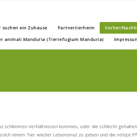
r suchen ein Zuhause
Partnertierheim
Vorher/Nachh
er animali Manduria (Tierrefugium Manduria)
Impressum
anz schlimmen Verhältnissen kommen, oder die schlecht gehalte
n solch einem Tier wieder Lebensmut zu geben und die nötige P