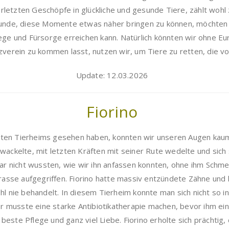
letzten Geschöpfe in glückliche und gesunde Tiere, zählt wohl 
eunde, diese Momente etwas näher bringen zu können, möchten w
lege und Fürsorge erreichen kann. Natürlich könnten wir ohne E
tzverein zu kommen lasst, nutzen wir, um Tiere zu retten, die 
Update: 12.03.2026
Fiorino
eten Tierheims gesehen haben, konnten wir unseren Augen kaum t
kelte, mit letzten Kräften mit seiner Rute wedelte und sich so
r nicht wussten, wie wir ihn anfassen konnten, ohne ihm Schme
asse aufgegriffen. Fiorino hatte massiv entzündete Zähne und 
 nie behandelt. In diesem Tierheim konnte man sich nicht so i
Er musste eine starke Antibiotikatherapie machen, bevor ihm 
beste Pflege und ganz viel Liebe. Fiorino erholte sich prächtig,