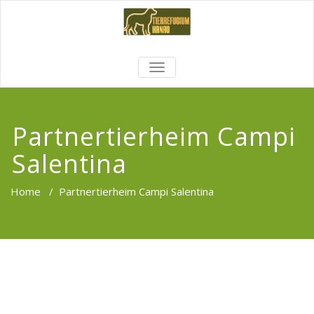
TOGGLE
NAVIGATION
Partnertierheim Campi
Salentina
Home
/
Partnertierheim Campi Salentina